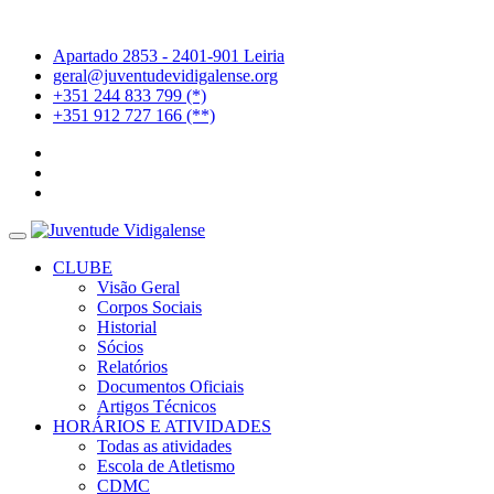
Apartado 2853 - 2401-901 Leiria
geral@juventudevidigalense.org
+351 244 833 799 (*)
+351 912 727 166 (**)
CLUBE
Visão Geral
Corpos Sociais
Historial
Sócios
Relatórios
Documentos Oficiais
Artigos Técnicos
HORÁRIOS E ATIVIDADES
Todas as atividades
Escola de Atletismo
CDMC