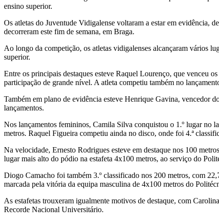
ensino superior.
Os atletas do Juventude Vidigalense voltaram a estar em evidência, de
decorreram este fim de semana, em Braga.
Ao longo da competição, os atletas vidigalenses alcançaram vários luga
superior.
Entre os principais destaques esteve Raquel Lourenço, que venceu os
participação de grande nível. A atleta competiu também no lançament
Também em plano de evidência esteve Henrique Gavina, vencedor do l
lançamentos.
Nos lançamentos femininos, Camila Silva conquistou o 1.º lugar no l
metros. Raquel Figueira competiu ainda no disco, onde foi 4.ª classif
Na velocidade, Ernesto Rodrigues esteve em destaque nos 100 metros, d
lugar mais alto do pódio na estafeta 4x100 metros, ao serviço do Po
Diogo Camacho foi também 3.º classificado nos 200 metros, com 22,72 
marcada pela vitória da equipa masculina de 4x100 metros do Polité
As estafetas trouxeram igualmente motivos de destaque, com Carolin
Recorde Nacional Universitário.