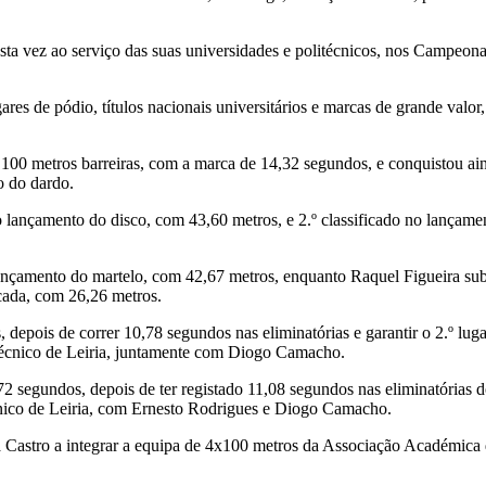
sta vez ao serviço das suas universidades e politécnicos, nos Campeona
res de pódio, títulos nacionais universitários e marcas de grande valor
 100 metros barreiras, com a marca de 14,32 segundos, e conquistou a
o do dardo.
ançamento do disco, com 43,60 metros, e 2.º classificado no lançamen
ançamento do martelo, com 42,67 metros, enquanto Raquel Figueira sub
icada, com 26,26 metros.
epois de correr 10,78 segundos nas eliminatórias e garantir o 2.º lugar
litécnico de Leiria, juntamente com Diogo Camacho.
segundos, depois de ter registado 11,08 segundos nas eliminatórias do
cnico de Leiria, com Ernesto Rodrigues e Diogo Camacho.
a Castro a integrar a equipa de 4x100 metros da Associação Académica 