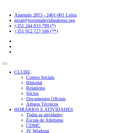
Apartado 2853 - 2401-901 Leiria
geral@juventudevidigalense.org
+351 244 833 799 (*)
+351 912 727 166 (**)
CLUBE
Corpos Sociais
Historial
Relatórios
Sócios
Documentos Oficiais
Artigos Técnicos
HORÁRIOS E ATIVIDADES
Todas as atividades
Escola de Atletismo
CDMC
JV Workout