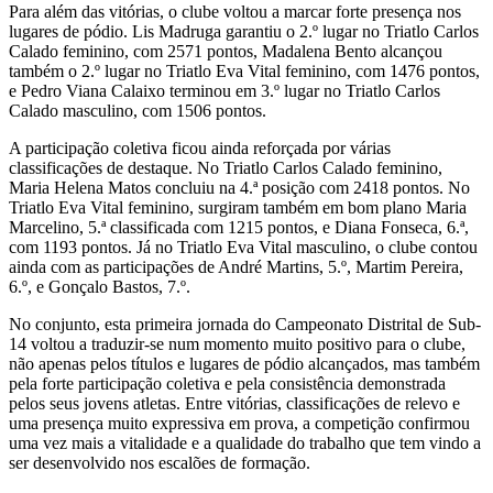
Para além das vitórias, o clube voltou a marcar forte presença nos
lugares de pódio. Lis Madruga garantiu o 2.º lugar no Triatlo Carlos
Calado feminino, com 2571 pontos, Madalena Bento alcançou
também o 2.º lugar no Triatlo Eva Vital feminino, com 1476 pontos,
e Pedro Viana Calaixo terminou em 3.º lugar no Triatlo Carlos
Calado masculino, com 1506 pontos.
A participação coletiva ficou ainda reforçada por várias
classificações de destaque. No Triatlo Carlos Calado feminino,
Maria Helena Matos concluiu na 4.ª posição com 2418 pontos. No
Triatlo Eva Vital feminino, surgiram também em bom plano Maria
Marcelino, 5.ª classificada com 1215 pontos, e Diana Fonseca, 6.ª,
com 1193 pontos. Já no Triatlo Eva Vital masculino, o clube contou
ainda com as participações de André Martins, 5.º, Martim Pereira,
6.º, e Gonçalo Bastos, 7.º.
No conjunto, esta primeira jornada do Campeonato Distrital de Sub-
14 voltou a traduzir-se num momento muito positivo para o clube,
não apenas pelos títulos e lugares de pódio alcançados, mas também
pela forte participação coletiva e pela consistência demonstrada
pelos seus jovens atletas. Entre vitórias, classificações de relevo e
uma presença muito expressiva em prova, a competição confirmou
uma vez mais a vitalidade e a qualidade do trabalho que tem vindo a
ser desenvolvido nos escalões de formação.