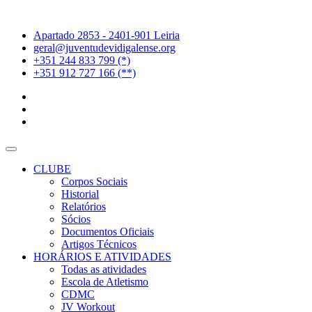
Apartado 2853 - 2401-901 Leiria
geral@juventudevidigalense.org
+351 244 833 799 (*)
+351 912 727 166 (**)
CLUBE
Corpos Sociais
Historial
Relatórios
Sócios
Documentos Oficiais
Artigos Técnicos
HORÁRIOS E ATIVIDADES
Todas as atividades
Escola de Atletismo
CDMC
JV Workout